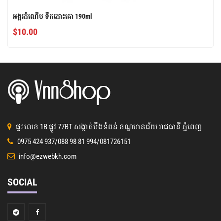
អង្ករដំណើប ទឹកដោះគោ 190ml
$
10.00
ផ្ទះលេខ 1B ផ្លូវ 77BT​ សង្កាត់បឹងទំពន់ ខណ្ឌមានជ័យ រាជធានី ភ្នំពេញ
0975 424 937/088 98 81 994/081726151
info@ezwebkh.com
SOCIAL