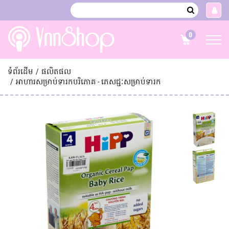
គណនី
0
ទំព័រដើម
ផលិតផល
អាហារសម្រាប់ទារកបរិភោគ - ភេសជ្ជៈសម្រាប់ទារក