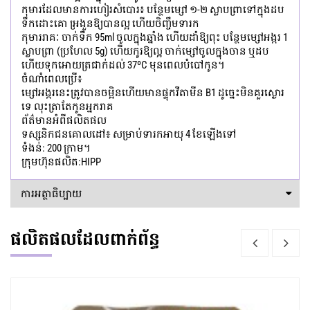
កុមារ​ដែល​មាន​ការ​ហៀរសំបោរ៖ បន្ថែម​ម្សៅ ១-២ ស្លាបព្រា​ទៅក្នុង​ដប​
ទឹកដោះគោ អ្រងួន​ឱ្យ​បានល្អ ហើយ​ចិញ្ចឹម​ទារក
កុមាររាគៈ ចាក់ទឹក 95ml ចូលក្នុងឆ្នាំង ហើយដាំឱ្យពុះ បន្ថែមម្សៅអង្ករ 1
ស្លាបព្រា (ប្រហែល 5g) ហើយកូរឱ្យល្អ ចាក់ម្សៅចូលក្នុងចាន ឬដប
ហើយទុកអោយត្រជាក់ដល់ 37ºC មុនពេលបំបៅកូន។
ចំណាំពេលប្រើ៖
ម្សៅ​អង្ករ​នេះ​ត្រូវ​បាន​ចម្អិន​ហើយ​មាន​ផ្ទុក​វីតាមីន B1 ដូច្នេះ​មិន​គួរ​ស្ងោរ​
ទេ លុះត្រា​តែ​កូន​អ្នក​រាគ
ព័ត៌មាន​អំពី​ផលិតផល
ទស្សនិកជនគោលដៅ៖ សម្រាប់ទារកអាយុ 4 ខែឡើងទៅ
ទំងន់: 200 ក្រាម។
ក្រុមហ៊ុនផលិត:HIPP
ការអត្ថាធិប្បាយ
ផលិតផលដែលពាក់ព័ន្ធ