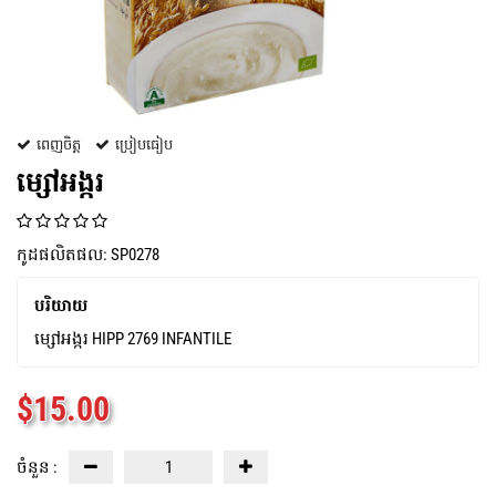
ពេញចិត្ត
ប្រៀបធៀប
ម្សៅអង្ករ
កូដផលិតផល: SP0278
បរិយាយ
ម្សៅអង្ករ HIPP 2769 INFANTILE
$
15.00
ចំនួន :