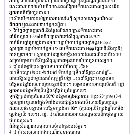
អាយុ) លាយជាមួយនឹងម្សៅលាយចូលគ្នា កូរឱ្យសព្វរហូតដល់ទឹក
ដោះគោរលាយអស់ ហើយមានពណ៌ក្រែមទឹកដោះគោលក្ខណៈ ទើប
អ្នកអាចចិញ្ចឹមកូនបាន។
ប្រសិនបើទារករបស់អ្នកជាអាហាររឹងថ្មី សូមលាយវាក្នុងបរិមាណ
តិចតួច ឬពនលាយវាបន្ថែមទៀត។
2. កែច្នៃម្សៅធញ្ញជាតិ និងផ្លែឈើដោយគ្មានទឹកដោះគោ៖
ដាំទឹកស្អាត 100ml ហើយត្រជាក់នៅសីតុណ្ហភាព 50ºC។
ចាក់ទឹកក្តៅចូលក្នុងចានមួយ បន្ទាប់មកបន្ថែមម្សៅអង្ករ Hipp 2
ស្លាបព្រា បន្ទាប់មកបន្ថែម 1/2 ដបទឹកដោះគោ Hipp ផ្លែឈើ និងកូរឱ្យ
បានល្អជាមួយ 1 ស្លាបព្រានៃប្រេងចម្អិនអាហារដែលផលិតជាពិសេស
សម្រាប់កុមារ។ ពិនិត្យសីតុណ្ហភាពមុនពេលបំបៅកូនរបស់អ្នក។
3. រៀបចំម្សៅប្រៃសម្រាប់ទារកចាប់ពីអាយុ 6 ខែ៖
យកទឹកស្ងោរ ២០០-២៥០ml ទឹកបន្លែ ឬទឹកដាំឱ្យពុះ សាច់ត្រី...
លាយឱ្យសព្វជាមួយសាច់សុទ្ធ ត្រី បង្គា... រួចដាំឱ្យពុះ។ បន្ទាប់​មក​
បន្ថែម​បន្លែ​ដែល​ហាន់​រួច​បន្ត​ដាំឱ្យពុះ។ សម្រាប់ទារកអាយុលើសពី 1 ឆ្នាំ
អ្នកអាចបន្ថែមទឹកត្រីបន្តិច ប៉ុន្តែវាគួរតែស្រាល។
ទុកឱ្យត្រជាក់ប្រហែល 50ºC បន្ថែមម្សៅអង្ករទារក Hipp 20 ក្រាម (3-4
ស្លាបព្រា) ចូលទៅក្នុងទំពាំងបាយជូរឆ្អិនខាងលើ លាយឱ្យសព្វរហូត
ដល់រលោង បន្ទាប់មកបន្ថែមប្រេងឆា 10ml (ប្រេងអូលីវ ប្រេងត្រីសាម៉ុង
ប្រេងអូលីវ ។ល។) . ល្ង,...) ហើយលាយអោយសព្វមួយលើកចុងក្រោយ
ជាការស្រេច។
ពិនិត្យសីតុណ្ហភាពមុនពេលបំបៅកូនរបស់អ្នក។
4. ជាពិសេសល្អនៅក្នុងករណីដូចខាងក្រោម: