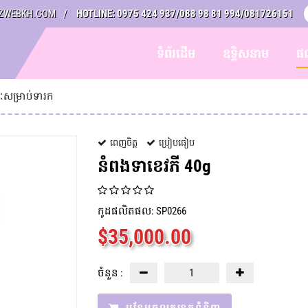
ZWEBKH.COM
HOTLINE: 0975 424 937/088 98 81 994/081726151
ទំព័រដើម
ឧទ្ទិសនាម
ផ
ៈសម្រាប់ទារក
ពេញចិត្ត
ប្រៀបធៀប
នំពងទាខេវភី 40g
កូដផលិតផល: SP0266
$
35,000.00
ចំនួន :