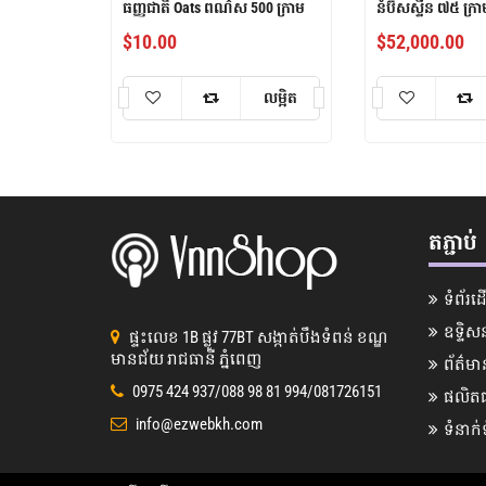
ធញ្ញជាតិ Oats ពណ៌ស 500 ក្រាម
នំប៊ីសស្ទីន ៧៥ ក្រា
$
10.00
$
52,000.00
លម្អិត
តភ្ជាប់
ទំព័រដ
ឧទ្ទិស
ផ្ទះលេខ 1B ផ្លូវ 77BT​ សង្កាត់បឹងទំពន់ ខណ្ឌ
មានជ័យ រាជធានី ភ្នំពេញ
ព័ត៌មា
0975 424 937/088 98 81 994/081726151
ផលិត
info@ezwebkh.com
ទំនាក់