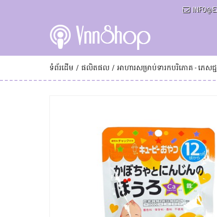
INFO@E
ទំព័រដើម
ផលិតផល
អាហារសម្រាប់ទារកបរិភោគ - ភេសជ្ជ