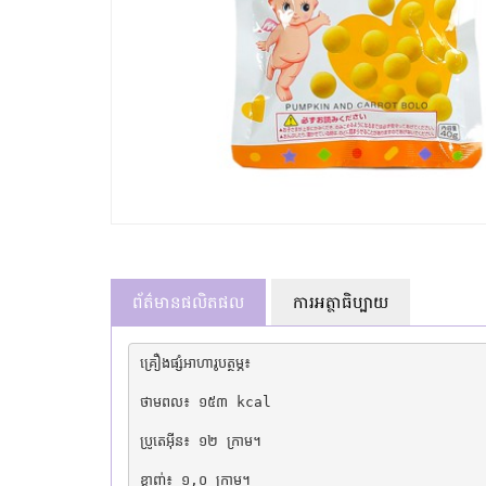
ព័ត៌មានផលិតផល
ការអត្ថាធិប្បាយ
គ្រឿងផ្សំអាហារូបត្ថម្ភ៖

ថាមពល៖ ១៥៣ kcal

ប្រូតេអ៊ីន៖ ១២ ក្រាម។

ខ្លាញ់៖ ១,០ ក្រាម។
