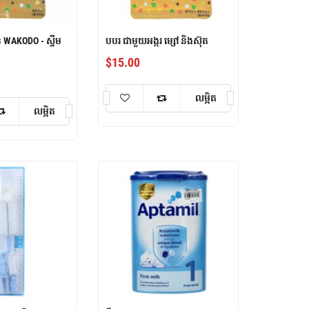
ុន WAKODO - ស្ទីម
បបរ ជាមួយអង្ករ ម្សៅ និងស៊ុត
$
15.00
លម្អិត
លម្អិត