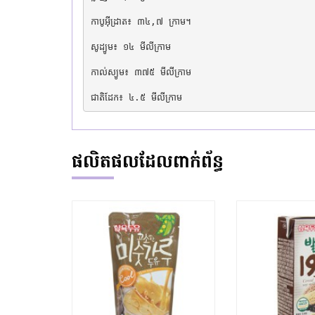
កាបូអ៊ីដ្រាត៖ ៣៤,៧ ក្រាម។

សូដ្យូម៖ ១៤ មីលីក្រាម

កាល់ស្យូម៖ ៣៧៥ មីលីក្រាម

ជាតិដែក៖ ៤.៥ មីលីក្រាម
ផលិតផលដែលពាក់ព័ន្ធ