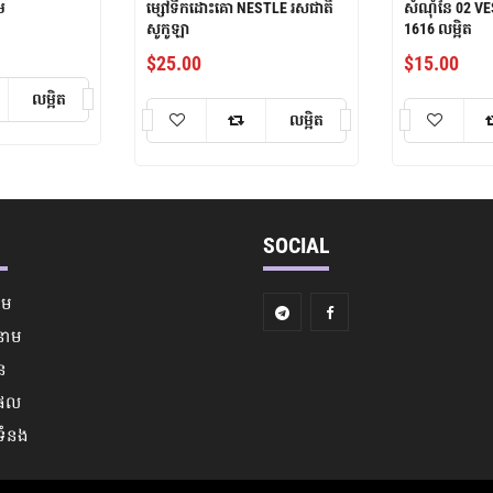
ម
ម្សៅទឹកដោះគោ NESTLE រសជាតិ
សំណុំនៃ 02 V
សូកូឡា
1616 លម្អិត
$
25.00
$
15.00
លម្អិត
លម្អិត
SOCIAL
ើម
នាម
ន
ផល
ទំនង