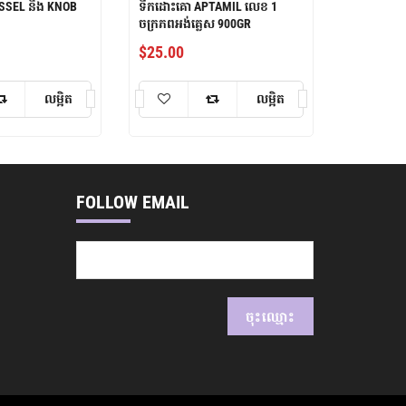
ESSEL និង KNOB
ទឹកដោះគោ APTAMIL លេខ 1
ចក្រភពអង់គ្លេស 900GR
$
25.00
លម្អិត
លម្អិត
FOLLOW EMAIL
ចុះឈ្មោះ