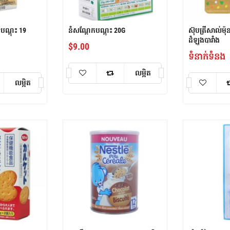
ណ្តុះ 19
នំសណ្តែកបណ្តុះ 20G
ស៊ុបត្រីសាល់ម៉
ដំឡូងបារាំង
$
9.00
ទំនាក់ទំនង
លម្អិត
លម្អិត