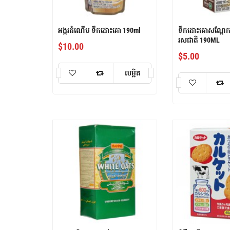
អង្ករដំណើប ទឹកដោះគោ 190ml
ទឹកដោះគោសណ្តែកប
រសជាតិ 190ML
$
10.00
$
5.00
លម្អិត