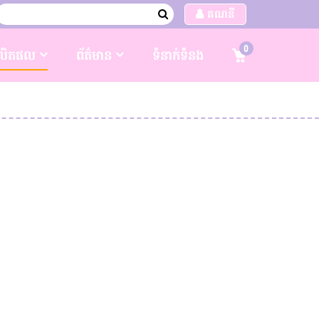
គណនី
0
លិតផល
ព័ត៌មាន
ទំនាក់ទំនង