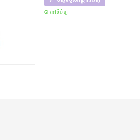
បន្ថែមចូលកន្ត្រកទំនិញ
នៅទំនិញ