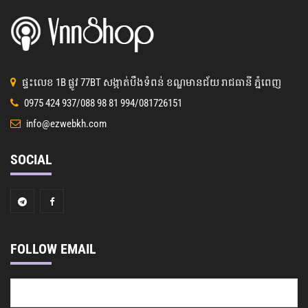
ផ្ទះលេខ 1B ផ្លូវ 77BT​ សង្កាត់បឹងទំពន់ ខណ្ឌមានជ័យ រាជធានី ភ្នំពេញ
0975 424 937/088 98 81 994/081726151
info@ezwebkh.com
SOCIAL
FOLLOW EMAIL