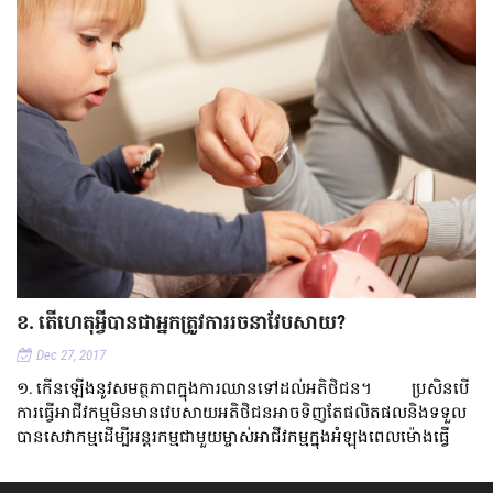
ខ. តើហេតុអ្វីបានជាអ្នកត្រូវការរចនាវែបសាយ?
Dec 27, 2017
១. កើនឡើងនូវសមត្ថភាពក្នុងការឈានទៅដល់អតិថិជន។ ប្រសិនបើ
ការធ្វើអាជីវកម្មមិនមានវេបសាយអតិថិជនអាចទិញតែផលិតផលនិងទទួល
បានសេវាកម្មដើម្បីអន្តរកម្មជាមួយម្ចាស់អាជីវកម្មក្នុងអំឡុងពេលម៉ោងធ្វើ
ការតែប៉ុណ្ណោះ។