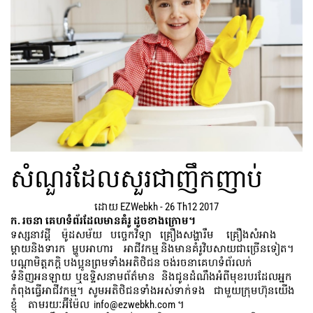
សំណួរដែលសួរជាញឹកញាប់
ដោយ EZWebkh
-
26 Th12 2017
ក. រចនា គេហទំព័រដែលមានគំរូ ដូចខាងក្រោម។
ទស្សនាវដ្តី ម៉ូដសម័យ បច្ចេកវិទ្យា គ្រឿងសង្ហារឹម គ្រឿងសំអាង
ម្តាយនិងទារក ម្ហូបអាហារ អាជីវកម្ម និងមានគំរូវិបសាយជាច្រើនទៀត។
បណ្តាមិត្តភក្តិ បងប្អូនព្រមទាំងអតិថិជន ចង់រចនាគេហទំព័រលក់
ទំនិញអនឡាយ ឬឧទ្ទិសនាមព័ត៌មាន និងជូនដំណឹងអំពីមុខរបរដែលអ្នក
កំពុងធ្វើអាជីវកម្ម។ សូមអតិថិជនទាំងអស់ទាក់ទង ជាមួយក្រុមហ៊ុនយើង
ខ្ញុំ តាមរយៈអ៊ីម៉ែល info@ezwebkh.com ។