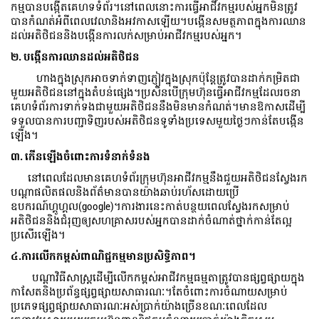
កម្មបានបង្កើតគេហទទំព័រ។នៅពេលនោះការធ្វើអាជីវកម្មរបស់អ្នកមិនត្រូវ
បានកំណត់អំពីពេលវេលានិងអវកាសឡើយ។បង្កើនសមត្ថភាពក្នុងការឈាន
ដល់អតិថិជននិងបង្កើនការលក់សម្រាប់អាជីវកម្មរបស់អ្នក។
២. បង្កើនការឈានដល់អតិថិជន
ហាងក្នុងស្រុកអាចទាក់ទាញភ្ញៀវក្នុងស្រុកប៉ុន្តែត្រូវបានដាក់កម្រិតជា
មួយអតិថិជននៅក្នុងតំបន់ផ្សេង។ប្រសិនបើក្រុមហ៊ុនធ្វើអាជីវកម្មដែលរចនា
គេហទំព័រការទាក់ទងជាមួយអតិថិជននឹងមិនមានកំណត់។មានឱកាសដើម្បី
ទទួលបានការបញ្ជាទិញរបស់អតិថិជនទូទាំងប្រទេសមួយថ្ងៃៗកាន់តែបង្កើន
ឡើង។
៣. កើនឡើងចំពោះការទំនាក់ទំនង
នៅពេលដែលមានគេហទំព័រក្រុមហ៊ុនអាជីវកម្មនឹងជួយអតិថិជនស្វែងរក
បណ្តាផលិតផលនិងព័ត៌មានបានយ៉ាងឆាប់រហ័សដោយប្រើ
ឧបករណ៍ហ្គូហ្គល(google)។ការងារនេះកាត់បន្ថយពេលស្វែងរកសម្រាប់
អតិថិជននិងជំរុញឲ្យសហគ្រាសរបស់អ្នកបានដាក់ចំណាត់ថ្នាក់កាន់តែល្អ
ប្រសើរឡើង។
៤.ការលើកកម្ពស់ពាណិជ្ជកម្មមានប្រសិទ្ធិភាព។
បណ្តាវិធីសាស្រ្តដើម្បីលើកកម្ពស់អាជីវកម្មធម្មតាត្រូវបានផ្សព្វផ្សាយក្នុង
កាសែតនិងប្រព័ន្ធផ្សព្វផ្សាយសាធារណៈ។តែចំពោះការចំណាយសម្រាប់
ប្រភេទផ្សព្វផ្សាយសាធារណៈអស់ប្រាក់យ៉ាងច្រើនខណៈពេលដែល