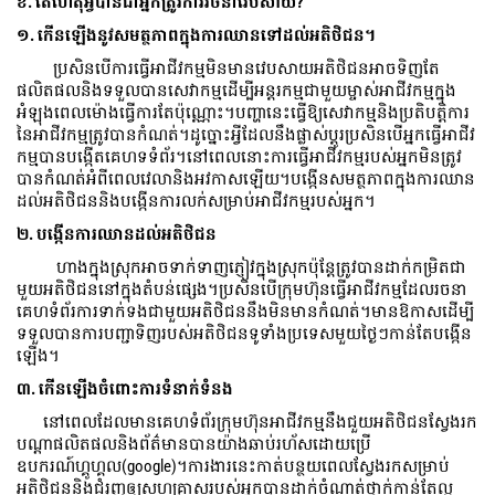
ខ. តើហេតុអ្វីបានជាអ្នកត្រូវការរចនាវែបសាយ?
១. កើនឡើងនូវសមត្ថភាពក្នុងការឈានទៅដល់អតិថិជន។
ប្រសិនបើការធ្វើអាជីវកម្មមិនមានវេបសាយអតិថិជនអាចទិញតែ
ផលិតផលនិងទទួលបានសេវាកម្មដើម្បីអន្តរកម្មជាមួយម្ចាស់អាជីវកម្មក្នុង
អំឡុងពេលម៉ោងធ្វើការតែប៉ុណ្ណោះ។បញ្ហានេះធ្វើឱ្យសេវាកម្មនិងប្រតិបត្ដិការ
នៃអាជីវកម្មត្រូវបានកំណត់។ដូច្នោះអ្វីដែលនឹងផ្លាស់ប្តូរប្រសិនបើអ្នកធ្វើអាជីវ
កម្មបានបង្កើតគេហទទំព័រ។នៅពេលនោះការធ្វើអាជីវកម្មរបស់អ្នកមិនត្រូវ
បានកំណត់អំពីពេលវេលានិងអវកាសឡើយ។បង្កើនសមត្ថភាពក្នុងការឈាន
ដល់អតិថិជននិងបង្កើនការលក់សម្រាប់អាជីវកម្មរបស់អ្នក។
២. បង្កើនការឈានដល់អតិថិជន
ហាងក្នុងស្រុកអាចទាក់ទាញភ្ញៀវក្នុងស្រុកប៉ុន្តែត្រូវបានដាក់កម្រិតជា
មួយអតិថិជននៅក្នុងតំបន់ផ្សេង។ប្រសិនបើក្រុមហ៊ុនធ្វើអាជីវកម្មដែលរចនា
គេហទំព័រការទាក់ទងជាមួយអតិថិជននឹងមិនមានកំណត់។មានឱកាសដើម្បី
ទទួលបានការបញ្ជាទិញរបស់អតិថិជនទូទាំងប្រទេសមួយថ្ងៃៗកាន់តែបង្កើន
ឡើង។
៣. កើនឡើងចំពោះការទំនាក់ទំនង
នៅពេលដែលមានគេហទំព័រក្រុមហ៊ុនអាជីវកម្មនឹងជួយអតិថិជនស្វែងរក
បណ្តាផលិតផលនិងព័ត៌មានបានយ៉ាងឆាប់រហ័សដោយប្រើ
ឧបករណ៍ហ្គូហ្គល(google)។ការងារនេះកាត់បន្ថយពេលស្វែងរកសម្រាប់
អតិថិជននិងជំរុញឲ្យសហគ្រាសរបស់អ្នកបានដាក់ចំណាត់ថ្នាក់កាន់តែល្អ