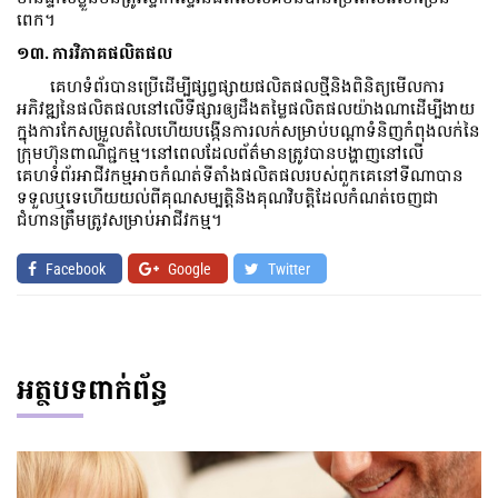
ពេក។
១៣. ការវិភាគផលិតផល
គេហទំព័របានប្រើដើម្បីផ្សព្វផ្សាយផលិតផលថ្មីនិងពិនិត្យមើលការ
អភិវឌ្ឍនៃផលិតផលនៅលើទីផ្សារឲ្យដឹងតម្លៃផលិតផលយ៉ាងណាដើម្បីងាយ
ក្នុងការកែសម្រួលតំលៃហើយបង្កើនការលក់សម្រាប់បណ្តាទំនិញកំពុងលក់នៃ
ក្រុមហ៊ុនពាណិជ្ជកម្ម។នៅពេលដែលព័ត៌មានត្រូវបានបង្ហាញនៅលើ
គេហទំព័រអាជីវកម្មអាចកំណត់ទីតាំងផលិតផលរបស់ពួកគេនៅទីណាបាន
ទទួលឬទេហើយយល់ពីគុណសម្បត្តិនិងគុណវិបត្តិដែលកំណត់ចេញជា
ជំហានត្រឹមត្រូវសម្រាប់អាជីវកម្ម។
Facebook
Google
Twitter
អត្ថបទពាក់ព័ន្ធ