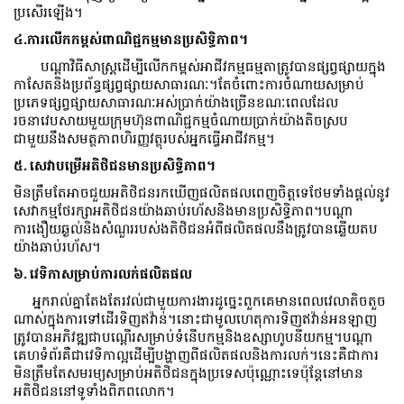
ប្រសើរឡើង។
៤.ការលើកកម្ពស់ពាណិជ្ជកម្មមានប្រសិទ្ធិភាព។
បណ្តាវិធីសាស្រ្តដើម្បីលើកកម្ពស់អាជីវកម្មធម្មតាត្រូវបានផ្សព្វផ្សាយក្នុង
កាសែតនិងប្រព័ន្ធផ្សព្វផ្សាយសាធារណៈ។តែចំពោះការចំណាយសម្រាប់
ប្រភេទផ្សព្វផ្សាយសាធារណៈអស់ប្រាក់យ៉ាងច្រើនខណៈពេលដែល
រចនាវេបសាយមួយក្រុមហ៊ុនពាណិជ្ជកម្មចំណាយប្រាក់យ៉ាងតិចស្រប
ជាមួយនឹងសមត្ថភាពហិរញ្ញវត្ថុរបស់អ្នកធ្វើអាជីវកម្ម។
៥. សេវាបម្រើអតិថិជនមានប្រសិទ្ធិភាព។
មិនត្រឹមតែអាចជួយអតិថិជនរកឃើញផលិតផលពេញចិត្តទេថែមទាំងផ្តល់នូវ
សេវាកម្មថែរក្សាអតិថិជនយ៉ាងឆាប់រហ័សនិងមានប្រសិទ្ធិភាព។បណ្តា
ការងឿយឆ្ងល់និងសំណួររបស់ងតិថិជនអំពីផលិតផលនឹងត្រូវបានឆ្លើយតប
យ៉ាងឆាប់រហ័ស។
៦. វេទិកាសម្រាប់ការលក់ផលិតផល
អ្នករាល់គ្នាតែងតែរវល់ជាមួយការងារដូច្នេះពួកគេមានពេលវេលាតិចតួច
ណាស់ក្នុងការទៅដើរទិញឥវ៉ាន់។នោះជាមូលហេតុការទិញឥវ៉ាន់អនឡាញ
ត្រូវបានអភិវឌ្ឍជាបណ្តើរសម្រាប់ទំនើបកម្មនិងឧស្សាហូបនីយកម្ម។បណ្តា
គេហទំព័រគឺជាវេទិកាល្អដើម្បីបង្ហាញពីផលិតផលនិងការលក់។នេះគឺជាការ
មិនត្រឹមតែសមរម្យសម្រាប់អតិថិជនក្នុងប្រទេសប៉ុណ្ណោះទេប៉ុន្តែនៅមាន
អតិថិជននៅទូទាំងពិភពលោក។